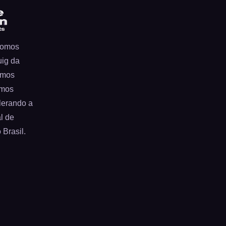
 somos
uig da
amos
amos
lerando a
l de
Brasil.