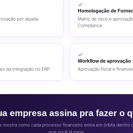
Homologação de Forne
rovação por alçada.
Matriz de risco e aprovação
Compliance.
Workflow de aprovação
es da integração no ERP.
Aprovação fiscal e finance
 empresa assina pra fazer o qu
e mostra como cada processo financeiro entra em órbita dentro d
que você já paga.