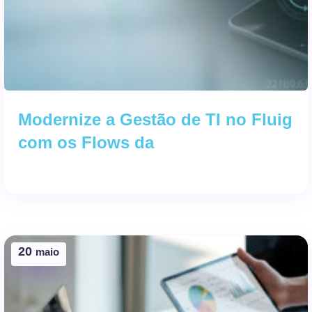
Modernize a Gestão de TI no Fluig
com os Flows da
20
maio