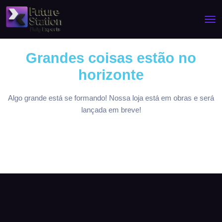
Grandes coisas estão no
horizonte
Algo grande está se formando! Nossa loja está em obras e será
lançada em breve!